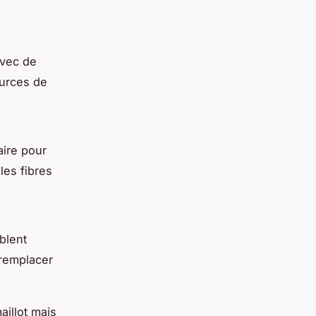
avec de
sources de
aire pour
les fibres
mblent
 remplacer
aillot mais