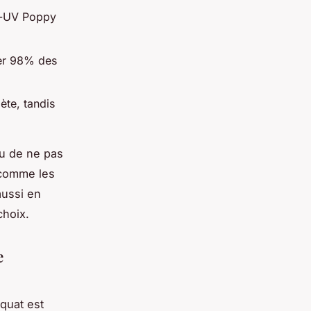
ti-UV Poppy
rer 98% des
ète, tandis
ou de ne pas
, comme les
aussi en
choix.
e
quat est