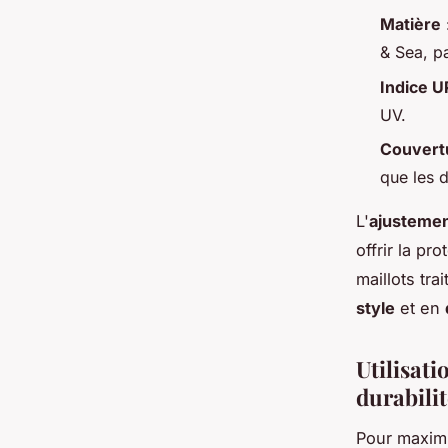
Matière
& Sea, pa
Indice U
UV.
Couvert
que les 
L'
ajusteme
offrir la p
maillots tr
style
et en
Utilisati
durabili
Pour maxim