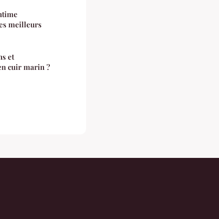
ntime
es meilleurs
ns et
en cuir marin ?