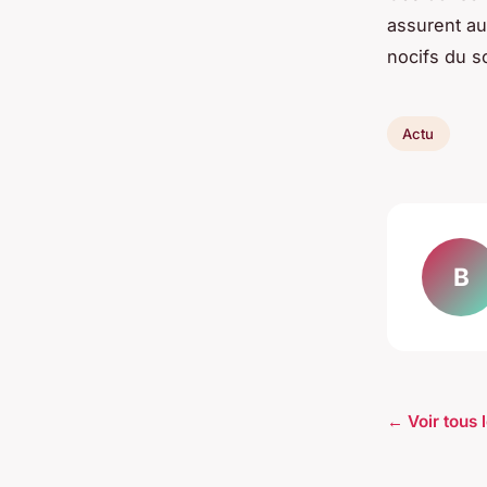
assurent au
nocifs du so
Actu
B
← Voir tous l