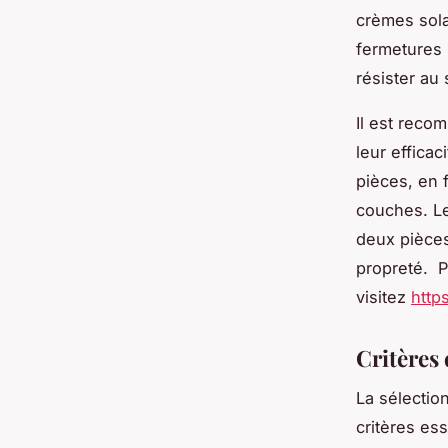
crèmes sola
fermetures É
résister au 
Il est reco
leur effica
pièces, en 
couches. Le
deux pièces
propreté. P
visitez
http
Critères
La sélectio
critères es