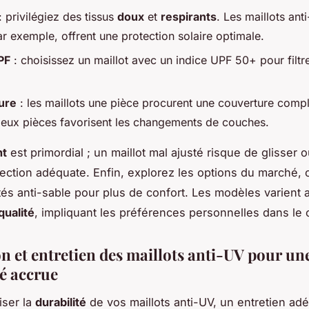
: privilégiez des tissus
doux
et
respirants
. Les maillots an
r exemple, offrent une protection solaire optimale.
PF
: choisissez un maillot avec un indice UPF 50+ pour filt
ure
: les maillots une pièce procurent une couverture compl
deux pièces favorisent les changements de couches.
nt
est primordial ; un maillot mal ajusté risque de glisser 
rotection adéquate. Enfin, explorez les options du marché
aités anti-sable pour plus de confort. Les modèles varient 
qualité
, impliquant les préférences personnelles dans le 
on et entretien des maillots anti-UV pour un
té accrue
iser la
durabilité
de vos maillots anti-UV, un entretien adé