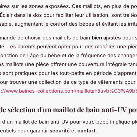
ires sur les zones exposées. Ces maillots, en plus de p
clair dans le dos pour faciliter leur utilisation, sont trait
sable, augmentant le confort des bébés et évitant les irrit
mmandé de choisir des maillots de bain
bien ajustés
pour s
cité. Les parents peuvent opter pour des modèles une pi
fonction de l'âge du bébé et de la fréquence des chang
s maillots une pièce offrent une couverture intégrale tan
 sont pratiques pour les tout-petits en période d'apprent
our trouver une collection de ce type de vêtements pour
s://www.baines-collections.com/maillotantiuvb%C3%A
 de sélection d'un maillot de bain anti-UV p
n d'un maillot de bain anti-UV pour votre bébé implique p
sentiels pour garantir
sécurité
et
confort
.