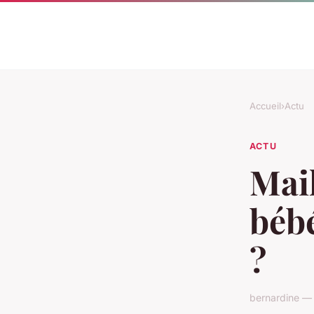
Accueil
›
Actu
ACTU
Mail
bébé
?
bernardine —