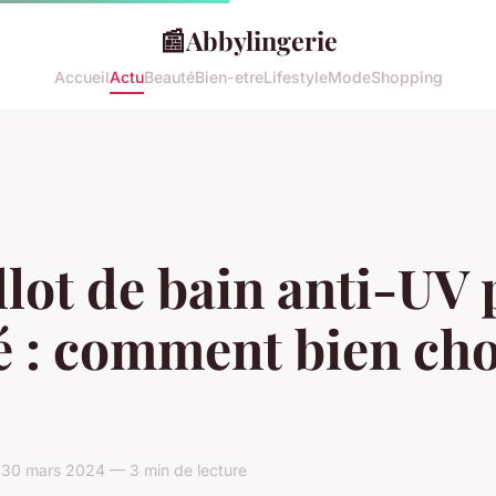
📰
Abbylingerie
Accueil
Actu
Beauté
Bien-etre
Lifestyle
Mode
Shopping
lot de bain anti-UV
 : comment bien cho
 30 mars 2024 — 3 min de lecture