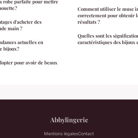
 robe parfaite pour mettre
houette ?
Comment utiliser le musc i
correctement pour obtenir l
ntages d'acheter des
résultats ?
nde main ?
Quelles sont les significatio
endances actuelles en
caractéristiques des bijoux 
 bijoux ?
dopter pour avoir de beaux
Abbylingerie
Mentions légales
Contact