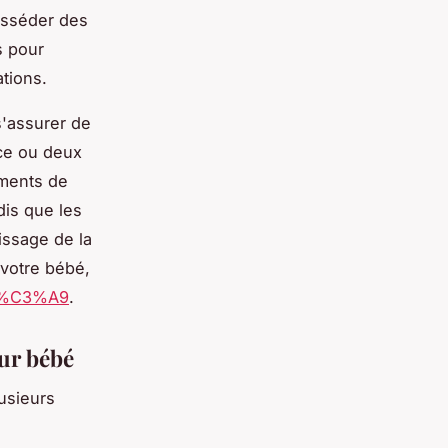
osséder des
és pour
ations.
'assurer de
èce ou deux
ements de
dis que les
issage de la
 votre bébé,
9b%C3%A9
.
our bébé
lusieurs