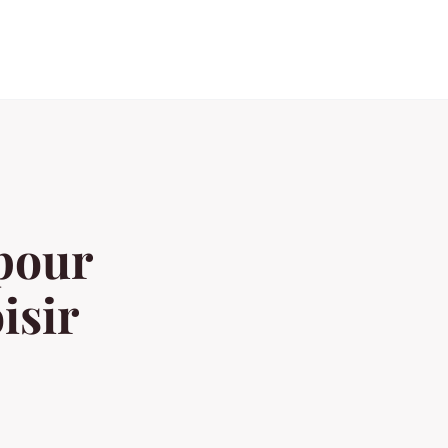
 pour
isir