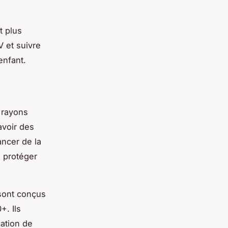
t plus
 et suivre
 enfant.
 rayons
avoir des
ancer de la
 protéger
sont conçus
+. Ils
cation de