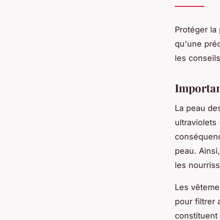
Protéger la
qu'une préc
les conseil
Importan
La peau de
ultraviolets
conséquence
peau. Ainsi,
les nourris
Les vêtemen
pour filtre
constituent