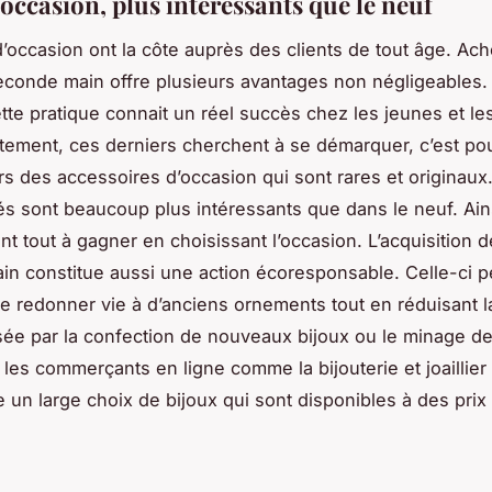
occasion, plus intéressants que le neuf
d’occasion ont la côte auprès des clients de tout âge. Ac
econde main offre plusieurs avantages non négligeables. 
tte pratique connait un réel succès chez les jeunes et le
tement, ces derniers cherchent à se démarquer, c’est pou
rs des accessoires d’occasion qui sont rares et originaux.
chés sont beaucoup plus intéressants que dans le neuf. Ains
nt tout à gagner en choisissant l’occasion. L’acquisition d
n constitue aussi une action écoresponsable. Celle-ci 
e redonner vie à d’anciens ornements tout en réduisant la
sée par la confection de nouveaux bijoux ou le minage d
, les commerçants en ligne comme la bijouterie et joaillier 
e un large choix de bijoux qui sont disponibles à des prix