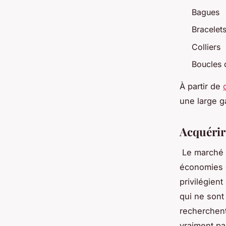
Bagues
Bracelet
Colliers
Boucles d
À partir de
une large g
Acquérir
Le marché d
économies q
privilégien
qui ne sont 
recherchent 
vraiment pa