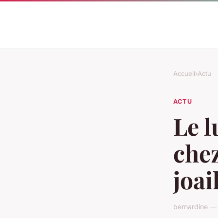
Accueil
›
Actu
ACTU
Le l
chez
joai
bernardine — 