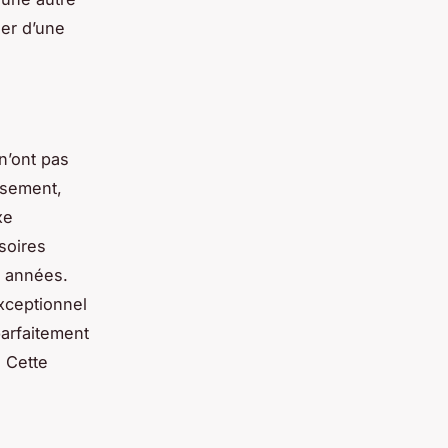
her d’une
n’ont pas
usement,
xe
soires
s années.
xceptionnel
parfaitement
 Cette