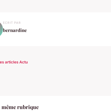
ECRIT PAR
bernardine
es articles Actu
a même rubrique