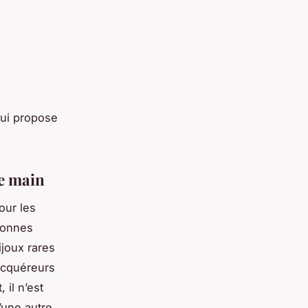
 qui propose
de main
our les
sonnes
ijoux rares
 acquéreurs
 il n’est
’une autre