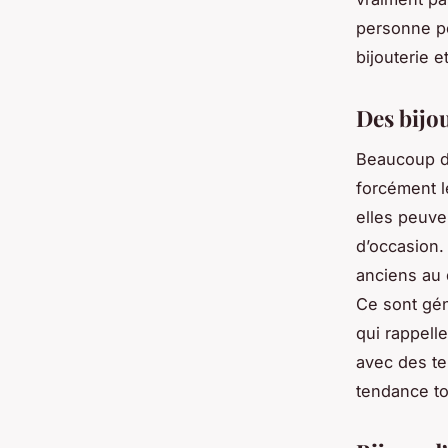
personne po
bijouterie e
Des bijou
Beaucoup de
forcément l
elles peuve
d’occasion
anciens au 
Ce sont gén
qui rappell
avec des te
tendance to