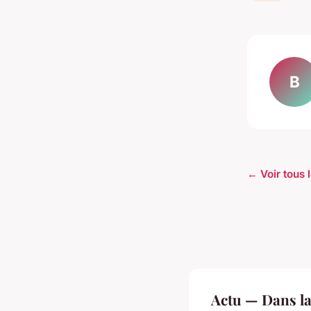
B
← Voir tous l
Actu — Dans l