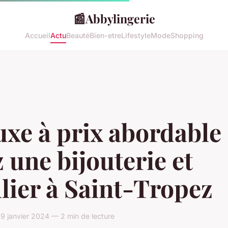
📰
Abbylingerie
Accueil
Actu
Beauté
Bien-etre
Lifestyle
Mode
Shopping
uxe à prix abordable
 une bijouterie et
llier à Saint-Tropez
9 janvier 2024 — 2 min de lecture