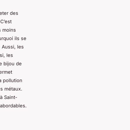
heter des
C’est
s moins
rquoi ils se
 Aussi, les
i, les
e bijou de
permet
 pollution
es métaux.
à Saint-
 abordables.