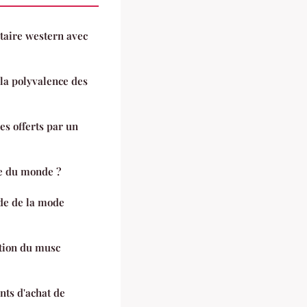
taire western avec
 la polyvalence des
ces offerts par un
te du monde ?
de de la mode
sation du musc
ints d'achat de