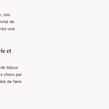
e, ces
arché de
chez une
ie et
 de bijoux
s chers par
tèle de faire