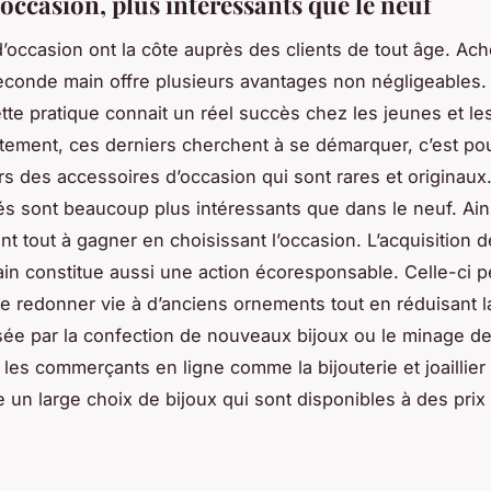
occasion, plus intéressants que le neuf
d’occasion ont la côte auprès des clients de tout âge. Ac
econde main offre plusieurs avantages non négligeables. 
tte pratique connait un réel succès chez les jeunes et le
tement, ces derniers cherchent à se démarquer, c’est pou
rs des accessoires d’occasion qui sont rares et originaux.
chés sont beaucoup plus intéressants que dans le neuf. Ains
nt tout à gagner en choisissant l’occasion. L’acquisition d
n constitue aussi une action écoresponsable. Celle-ci 
e redonner vie à d’anciens ornements tout en réduisant la
sée par la confection de nouveaux bijoux ou le minage d
, les commerçants en ligne comme la bijouterie et joaillier 
e un large choix de bijoux qui sont disponibles à des prix