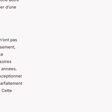
her d’une
n’ont pas
usement,
xe
soires
s années.
xceptionnel
parfaitement
 Cette