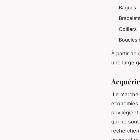
Bagues
Bracelet
Colliers
Boucles d
À partir de
une large g
Acquérir
Le marché d
économies q
privilégien
qui ne sont 
recherchent 
vraiment pa