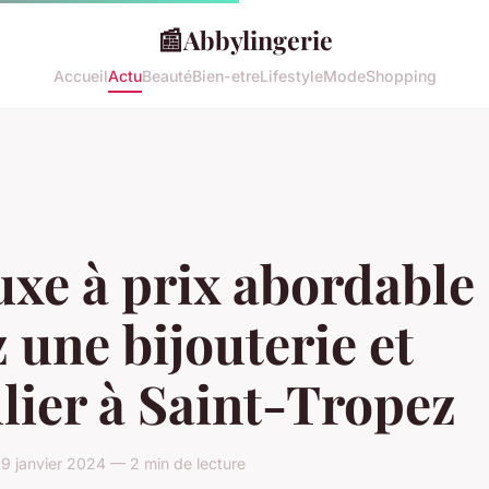
📰
Abbylingerie
Accueil
Actu
Beauté
Bien-etre
Lifestyle
Mode
Shopping
uxe à prix abordable
 une bijouterie et
llier à Saint-Tropez
9 janvier 2024 — 2 min de lecture