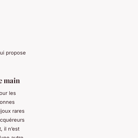
 qui propose
de main
our les
sonnes
ijoux rares
 acquéreurs
 il n’est
’une autre