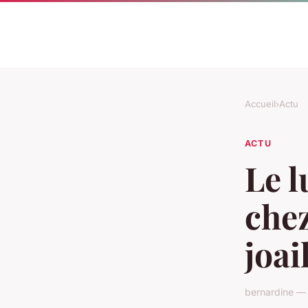
Accueil
›
Actu
ACTU
Le l
chez
joai
bernardine — 