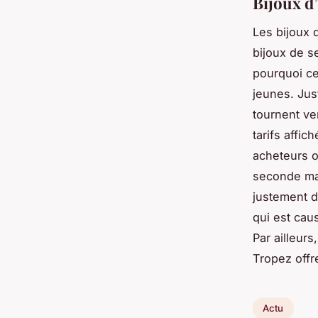
Bijoux d’
Les bijoux 
bijoux de s
pourquoi ce
jeunes. Jus
tournent ve
tarifs affi
acheteurs o
seconde mai
justement d
qui est cau
Par ailleurs
Tropez offr
Actu