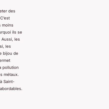
heter des
C’est
s moins
rquoi ils se
 Aussi, les
i, les
e bijou de
permet
 pollution
es métaux.
à Saint-
 abordables.