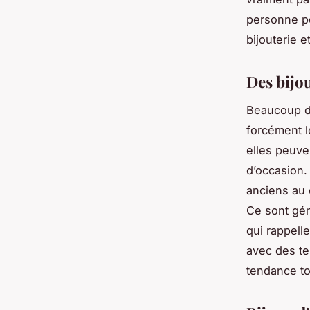
personne po
bijouterie e
Des bijou
Beaucoup de
forcément l
elles peuve
d’occasion
anciens au 
Ce sont gén
qui rappell
avec des te
tendance to