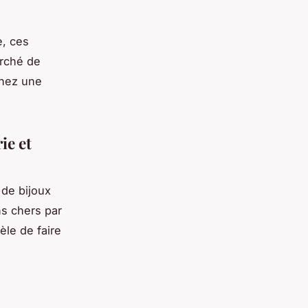
e, ces
arché de
chez une
ie et
 de bijoux
s chers par
tèle de faire