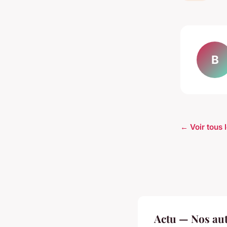
B
← Voir tous l
Actu — Nos aut