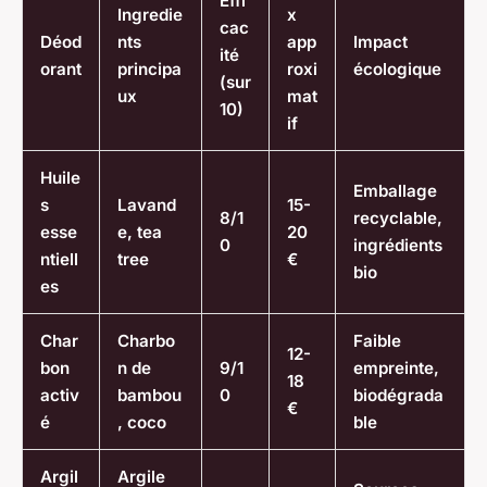
Effi
Ingredie
x
cac
Déod
nts
app
Impact
ité
orant
principa
roxi
écologique
(sur
ux
mat
10)
if
Huile
Emballage
s
Lavand
15-
8/1
recyclable,
esse
e, tea
20
0
ingrédients
ntiell
tree
€
bio
es
Char
Charbo
Faible
12-
bon
n de
9/1
empreinte,
18
activ
bambou
0
biodégrada
€
é
, coco
ble
Argil
Argile