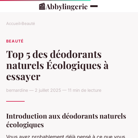
📰
Abbylingerie
Accueil
›
Beauté
BEAUTÉ
Top 5 des déodorants
naturels Écologiques à
essayer
bernardine — 2 juillet 2025 — 11 min de lecture
Introduction aux déodorants naturels
écologiques
Vous avez probablement déjà pensé à ce que vous