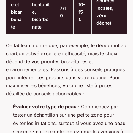
Sources
e et
bentonit
10-
7/1
locales,
bicar
e,
15
0
zéro
bona
bicarbo
€
déchet
te
nate
Ce tableau montre que, par exemple, le déodorant au
charbon activé excelle en efficacité, mais le choix
dépend de vos priorités budgétaires et
environnementales. Passons à des conseils pratiques
pour intégrer ces produits dans votre routine. Pour
maximiser les bénéfices, voici une liste à puces
détaillée de conseils actionnables :
Évaluer votre type de peau
: Commencez par
tester un échantillon sur une petite zone pour
éviter les irritations, surtout si vous avez une peau
sensible ; par exemple, optez pour les versions à