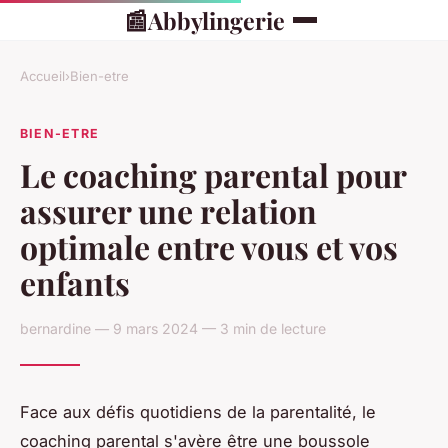
📰
Abbylingerie
Accueil
›
Bien-etre
BIEN-ETRE
Le coaching parental pour
assurer une relation
optimale entre vous et vos
enfants
bernardine — 9 mars 2024 — 3 min de lecture
Face aux défis quotidiens de la parentalité, le
coaching parental s'avère être une boussole