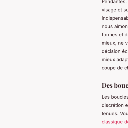
Pendantes, 
visage et s
indispensab
nous aimons 
formes et d
mieux, ne v
décision écl
mieux adapt
coupe de c
Des boucl
Les boucles
discrétion e
tenues. Vou
classique de