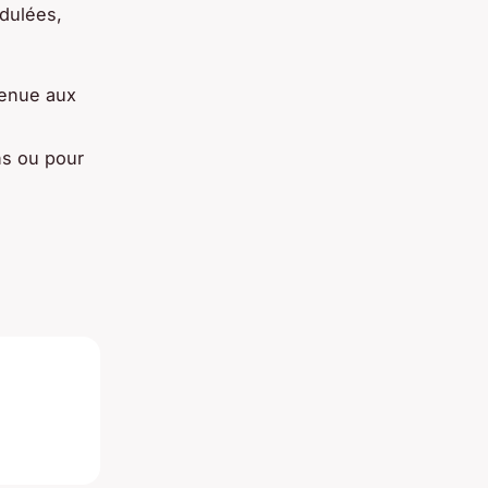
ndulées,
tenue aux
ns ou pour