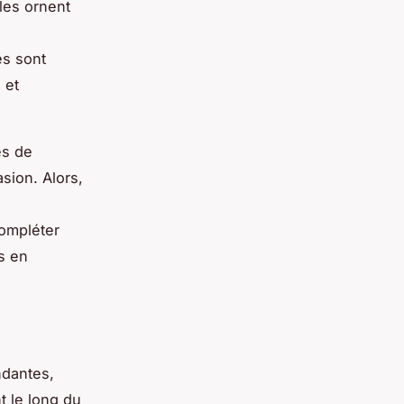
les ornent
es sont
 et
es de
sion. Alors,
compléter
es en
ndantes,
t le long du