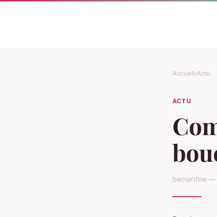
Accueil
›
Actu
ACTU
Com
bouc
bernardine — 