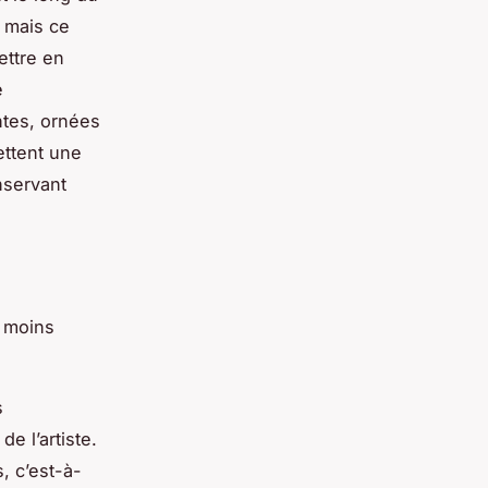
, mais ce
ettre en
e
ntes, ornées
ettent une
nservant
u moins
s
de l’artiste.
, c’est-à-