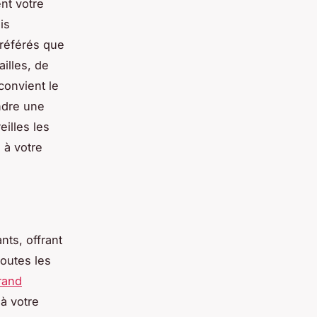
nt votre
is
préférés que
ailles, de
convient le
ndre une
eilles les
 à votre
nts, offrant
toutes les
rand
 à votre