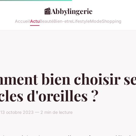
📰
Abbylingerie
Accueil
Actu
Beauté
Bien-etre
Lifestyle
Mode
Shopping
ment bien choisir s
les d'oreilles ?
13 octobre 2023 — 2 min de lecture