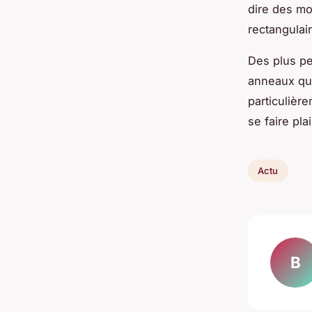
dire des mo
rectangulai
Des plus pe
anneaux qui
particulièr
se faire pla
Actu
B