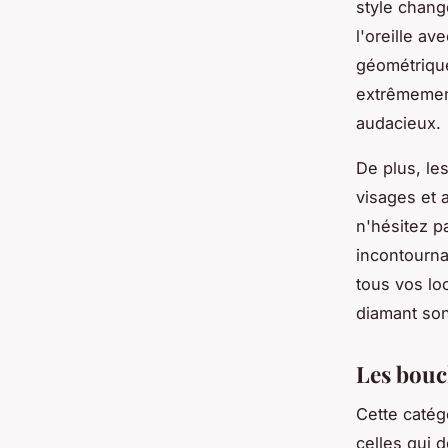
style chang
l'oreille av
géométrique
extrêmement
audacieux.
De plus, le
visages et 
n'hésitez pa
incontourna
tous vos lo
diamant son
Les bouc
Cette catég
celles qui 